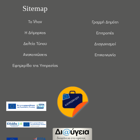
Sitemap
Το Ίλιον
Γραμμή Δημότη
Η Δήμαρχος
Επιτροπές
Δελτία Τύπου
Διαγωνισμοί
Ανακοινώσεις
Επικοινωνία
Εφημερίδα της Υπηρεσίας