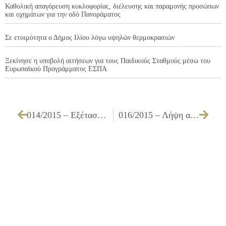
Καθολική απαγόρευση κυκλοφορίας, διέλευσης και παραμονής προσώπων
και οχημάτων για την οδό Πανοράματος
Σε ετοιμότητα ο Δήμος Ιλίου λόγω υψηλών θερμοκρασιών
Ξεκίνησε η υποβολή αιτήσεων για τους Παιδικούς Σταθμούς μέσω του
Ευρωπαϊκού Προγράμματος ΕΣΠΑ
014/2015 – Εξέταση διακανονισμού οφειλών περιπτώσεων παρόδιων αποζημίωσης για την απαλλοτρίωση επί των οδών Χρυσηίδος & Αίαντος στα Ο.Τ. 91, 92 (κοινόχρηστοι χώροι) περιοχής κέντρου
016/2015 – Λήψη απόφασης για μείωση ενοικίου του περιπτέρου επί των οδών Ανδρέα Παπανδρέου & Π.Π. Γερμανού