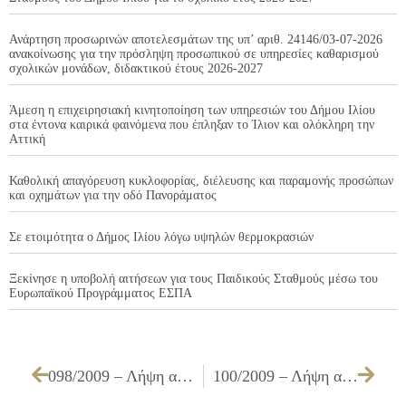
Ανάρτηση προσωρινών αποτελεσμάτων της υπ’ αριθ. 24146/03-07-2026
ανακοίνωσης για την πρόσληψη προσωπικού σε υπηρεσίες καθαρισμού
σχολικών μονάδων, διδακτικού έτους 2026-2027
Άμεση η επιχειρησιακή κινητοποίηση των υπηρεσιών του Δήμου Ιλίου
στα έντονα καιρικά φαινόμενα που έπληξαν το Ίλιον και ολόκληρη την
Αττική
Καθολική απαγόρευση κυκλοφορίας, διέλευσης και παραμονής προσώπων
και οχημάτων για την οδό Πανοράματος
Σε ετοιμότητα ο Δήμος Ιλίου λόγω υψηλών θερμοκρασιών
Ξεκίνησε η υποβολή αιτήσεων για τους Παιδικούς Σταθμούς μέσω του
Ευρωπαϊκού Προγράμματος ΕΣΠΑ
098/2009 – Λήψη απόφασης για εκχώρηση από τον Ο.Τ.Ε. ειδικού αριθμού κλήσης για την εξυπηρέτηση των Δημοτών
100/2009 – Λήψη απόφασης για τον καθορισμό θέσεων πρακτικής άσκησης σπουδαστών Τ.Ε.Ι.