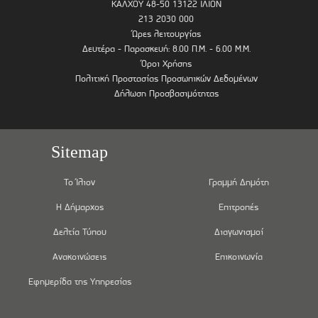
ΚΑΛΧΟΥ 48-50 13122 ΙΛΙΟΝ
213 2030 000
Ώρες λειτουργίας
Δευτέρα - Παρασκευή: 8.00 Π.Μ. - 6.00 Μ.Μ.
Όροι Χρήσης
Πολιτική Προστασίας Προσωπικών Δεδομένων
Δήλωση Προσβασιμότητας
Sitemap
Το Ίλιον
Γραμμή Δημότη
Η Δήμαρχος
Επιτροπές
Δελτία Τύπου
Διαγωνισμοί
Ανακοινώσεις
Επικοινωνία
Εφημερίδα της Υπηρεσίας