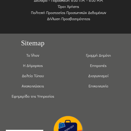
Δευτέρα - Παρασκευή: 8.00 Π.Μ. - 6.00 Μ.Μ.
Όροι Χρήσης
Πολιτική Προστασίας Προσωπικών Δεδομένων
Δήλωση Προσβασιμότητας
Sitemap
Το Ίλιον
Γραμμή Δημότη
Η Δήμαρχος
Επιτροπές
Δελτία Τύπου
Διαγωνισμοί
Ανακοινώσεις
Επικοινωνία
Εφημερίδα της Υπηρεσίας