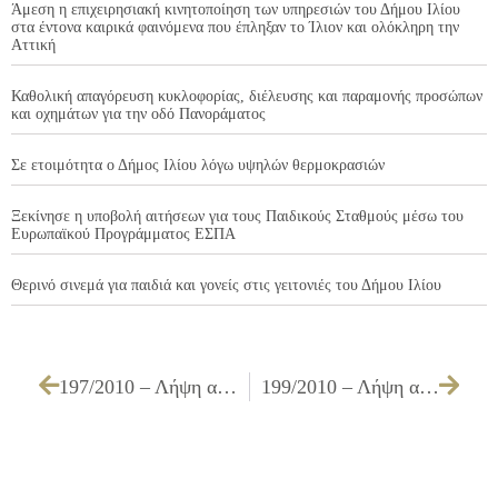
Άμεση η επιχειρησιακή κινητοποίηση των υπηρεσιών του Δήμου Ιλίου
στα έντονα καιρικά φαινόμενα που έπληξαν το Ίλιον και ολόκληρη την
Αττική
Καθολική απαγόρευση κυκλοφορίας, διέλευσης και παραμονής προσώπων
και οχημάτων για την οδό Πανοράματος
Σε ετοιμότητα ο Δήμος Ιλίου λόγω υψηλών θερμοκρασιών
Ξεκίνησε η υποβολή αιτήσεων για τους Παιδικούς Σταθμούς μέσω του
Ευρωπαϊκού Προγράμματος ΕΣΠΑ
Θερινό σινεμά για παιδιά και γονείς στις γειτονιές του Δήμου Ιλίου
197/2010 – Λήψη απόφασης για την έγκριση του Πρωτοκόλλου Προσωρινής & Οριστικής Παραλαβής του έργου ΚΑΤΑΣΚΕΥΗ 3 ΓΗΠΕΔΩΝ ΜΙΝΙ ΠΟΔΟΣΦΑΙΡΟΥ ΣΤΟ ΑΘΛΗΤΙΚΟ ΚΕΝΤΡΟ ΕΠΙ ΤΩΝ ΟΔΩΝ ΠΡΙΑΜΟΥ – ΡΑΔΙΟΦΩΝΙΑΣ – ΠΡΕΣΠΑΣ – ΝΑΥΣΙΚΑΣ ΚΑΙ ΔΙΑΜΟΡΦΩΣΗ ΒΟΗΘΗΤΙΚΟΥ ΓΗΠΕΔΟΥ ΠΟΔΟΣΦΑΙΡΟΥ ΣΤΟ ΔΗΜΟΤΙΚΟ ΣΤΑΔΙΟ ΙΛΙΟΥ
199/2010 – Λήψη απόφασης τοποθέτησης κυλινδρικών ταμπλό ανάρτησης ανακοινώσεων