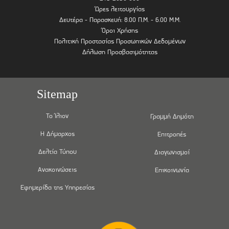
Ώρες λειτουργίας
Δευτέρα - Παρασκευή: 8.00 Π.Μ. - 6.00 Μ.Μ.
Όροι Χρήσης
Πολιτική Προστασίας Προσωπικών Δεδομένων
Δήλωση Προσβασιμότητας
Sitemap
Το Ίλιον
Γραμμή Δημότη
Η Δήμαρχος
Επιτροπές
Δελτία Τύπου
Διαγωνισμοί
Ανακοινώσεις
Επικοινωνία
Εφημερίδα της Υπηρεσίας