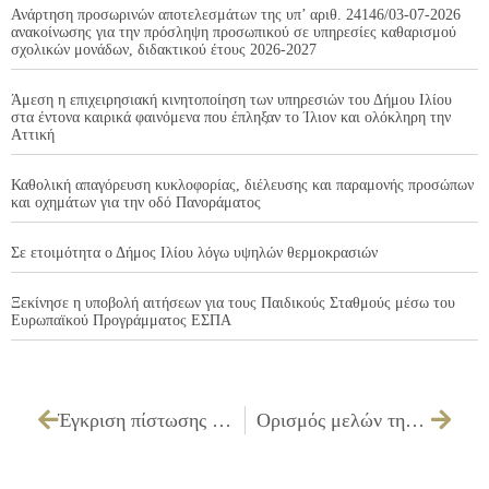
Ανάρτηση προσωρινών αποτελεσμάτων της υπ’ αριθ. 24146/03-07-2026
ανακοίνωσης για την πρόσληψη προσωπικού σε υπηρεσίες καθαρισμού
σχολικών μονάδων, διδακτικού έτους 2026-2027
Άμεση η επιχειρησιακή κινητοποίηση των υπηρεσιών του Δήμου Ιλίου
στα έντονα καιρικά φαινόμενα που έπληξαν το Ίλιον και ολόκληρη την
Αττική
Καθολική απαγόρευση κυκλοφορίας, διέλευσης και παραμονής προσώπων
και οχημάτων για την οδό Πανοράματος
Σε ετοιμότητα ο Δήμος Ιλίου λόγω υψηλών θερμοκρασιών
Ξεκίνησε η υποβολή αιτήσεων για τους Παιδικούς Σταθμούς μέσω του
Ευρωπαϊκού Προγράμματος ΕΣΠΑ
Έγκριση πίστωσης και διάθεσης ποσού 1.200,00 ευρώ με ΦΠΑ, για την «Δημοσίευση πολιτιστικών και αθλητικών εκδηλώσεων στον τοπικό τύπο.»
Ορισμός μελών της Επιτροπής του άρθρου 199 του Ν. 3463/2006 για εκποίηση κινητών πραγμάτων που δεν έχουν καμία αξία, αποτελούμενη από 2 Διοικητικούς Συμβούλους (μέλη Δ.Σ.) του Ν.Π.Δ.Δ. με τους αναπληρωτές τους, για το έτος 2013