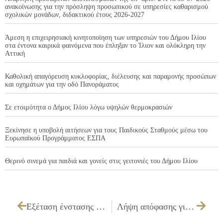
ανακοίνωσης για την πρόσληψη προσωπικού σε υπηρεσίες καθαρισμού
σχολικών μονάδων, διδακτικού έτους 2026-2027
Άμεση η επιχειρησιακή κινητοποίηση των υπηρεσιών του Δήμου Ιλίου
στα έντονα καιρικά φαινόμενα που έπληξαν το Ίλιον και ολόκληρη την
Αττική
Καθολική απαγόρευση κυκλοφορίας, διέλευσης και παραμονής προσώπων
και οχημάτων για την οδό Πανοράματος
Σε ετοιμότητα ο Δήμος Ιλίου λόγω υψηλών θερμοκρασιών
Ξεκίνησε η υποβολή αιτήσεων για τους Παιδικούς Σταθμούς μέσω του
Ευρωπαϊκού Προγράμματος ΕΣΠΑ
Θερινό σινεμά για παιδιά και γονείς στις γειτονιές του Δήμου Ιλίου
Εξέταση ένστασης του υποψηφίου προμηθευτή «ΓΕΩΡΓΙΟΣ ΚΩΝ. ΤΟΥΦΕΚΟΥΛΑΣ», κατά συμμετοχής εταιρείας στο διαγωνισμό για την ανάθεση της εργασίας «Εργασίες καθαρισμού – προστασίας των πινακίδων σήμανσης οδικής κυκλοφορίας, οδοσήμων και φανοστατών του Δήμου»
Λήψη απόφασης για χορήγηση αδειών ίδρυσης & λειτουργίας καταστημάτων υγειονομικού ενδιαφέροντος