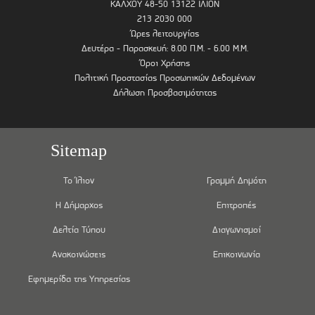
ΚΑΛΧΟΥ 48-50 13122 ΙΛΙΟΝ
213 2030 000
Ώρες λειτουργίας
Δευτέρα - Παρασκευή: 8.00 Π.Μ. - 6.00 Μ.Μ.
Όροι Χρήσης
Πολιτική Προστασίας Προσωπικών Δεδομένων
Δήλωση Προσβασιμότητας
Sitemap
Το Ίλιον
Γραμμή Δημότη
Η Δήμαρχος
Επιτροπές
Δελτία Τύπου
Διαγωνισμοί
Ανακοινώσεις
Επικοινωνία
Εφημερίδα της Υπηρεσίας