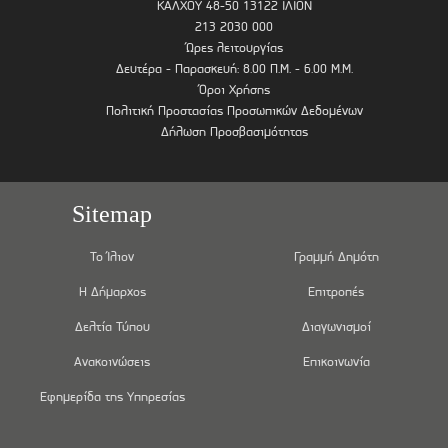
ΚΑΛΧΟΥ 48-50 13122 ΙΛΙΟΝ
213 2030 000
Ώρες λειτουργίας
Δευτέρα - Παρασκευή: 8.00 Π.Μ. - 6.00 Μ.Μ.
Όροι Χρήσης
Πολιτική Προστασίας Προσωπικών Δεδομένων
Δήλωση Προσβασιμότητας
Sitemap
Το Ίλιον
Γραμμή Δημότη
Η Δήμαρχος
Επιτροπές
Δελτία Τύπου
Διαγωνισμοί
Ανακοινώσεις
Επικοινωνία
Εφημερίδα της Υπηρεσίας