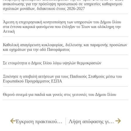
ανακοίνωσης για την πρόσληψη προσωπικού σε υπηρεσίες καθαρισμού
σχολικών μονάδων, διδακτικού έτους 2026-2027
Άμεση η επιχειρησιακή κινητοποίηση των υπηρεσιών του Δήμου Ιλίου
στα έντονα καιρικά φαινόμενα που έπληξαν το Ίλιον και ολόκληρη την
Αττική
Καθολική απαγόρευση κυκλοφορίας, διέλευσης και παραμονής προσώπων
και οχημάτων για την οδό Πανοράματος
Σε ετοιμότητα ο Δήμος Ιλίου λόγω υψηλών θερμοκρασιών
Ξεκίνησε η υποβολή αιτήσεων για τους Παιδικούς Σταθμούς μέσω του
Ευρωπαϊκού Προγράμματος ΕΣΠΑ
Θερινό σινεμά για παιδιά και γονείς στις γειτονιές του Δήμου Ιλίου
Έγκριση πρακτικού δημοπρασίας της επιτροπής διενέργειας του διαγωνισμού για την «Προμήθεια τριών (3) αναρροφητικών μηχανοκίνητων σαρώθρων»
Λήψη απόφασης για χορήγηση αδειών ίδρυσης & λειτουργίας καταστημάτων υγειονομικού ενδιαφέροντος