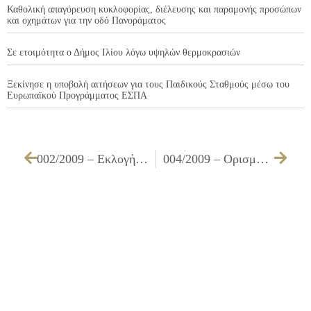
Καθολική απαγόρευση κυκλοφορίας, διέλευσης και παραμονής προσώπων
και οχημάτων για την οδό Πανοράματος
Σε ετοιμότητα ο Δήμος Ιλίου λόγω υψηλών θερμοκρασιών
Ξεκίνησε η υποβολή αιτήσεων για τους Παιδικούς Σταθμούς μέσω του
Ευρωπαϊκού Προγράμματος ΕΣΠΑ
002/2009 – Εκλογή Μελών Δημαρχιακής Επιτροπής, σύμφωνα με το άρθρο 104 του Ν. 3463/2006
004/2009 – Ορισμός μελών και εκλογή Προέδρου & Αντιπροέδρου του Δ.Σ. του Πολιτιστικού Κέντρου Δήμου Ιλίου (άρθρο 240 του Ν. 3463/2006)