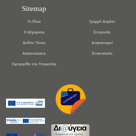
Sitemap
Το Ίλιον
Γραμμή Δημότη
Η Δήμαρχος
Επιτροπές
Δελτία Τύπου
Διαγωνισμοί
Ανακοινώσεις
Επικοινωνία
Εφημερίδα της Υπηρεσίας