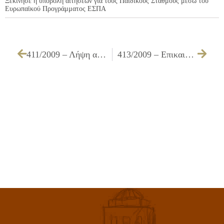
Ξεκίνησε η υποβολή αιτήσεων για τους Παιδικούς Σταθμούς μέσω του
Ευρωπαϊκού Προγράμματος ΕΣΠΑ
411/2009 – Λήψη απόφασης για ακαταλληλότητα ή ασύμφορη κυκλοφορίας οχημάτων
413/2009 – Επικαιροποίηση της υπ’ αριθμ. 066/12-02-2009 Απόφασης Δημοτικού Συμβουλίου