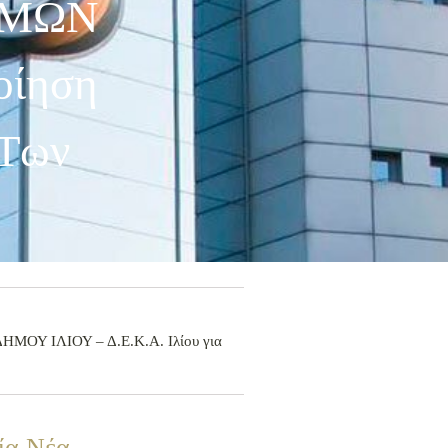
ΘΜΩΝ
οίηση
 Των
ΜΟΥ ΙΛΙΟΥ – Δ.Ε.Κ.Α. Ιλίου για
ία Νέα