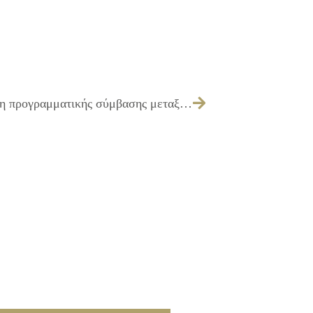
313/2010 – Λήψη απόφασης για σύναψη προγραμματικής σύμβασης μεταξύ Δήμου Ιλίου – Κ.Α.Π.Η. ΔΗΜΟΥ ΙΛΙΟΥ – Δ.Ε.Κ.Α. Ιλίου για υλοποίηση κοινωνικού προγράμματος στα ΚΑΠΗ Ιλίου