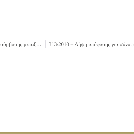
311/2010 – Λήψη απόφασης για σύναψη προγραμματικής σύμβασης μεταξύ Δήμου Ιλίου – ΔΑΟ ΙΛΙΟΥ – Δ.Ε.Κ.Α. Ιλίου για υλοποίηση αθλητικών προγραμμάτων