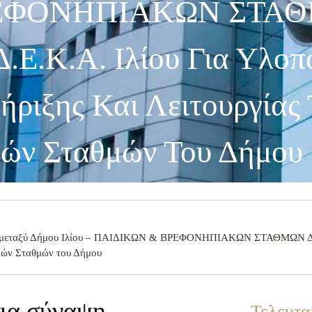
ΡΕΦΟΝΗΠΙΑΚΩΝ ΣΤΑ
Ε.Κ.Α. Ιλίου Για Υλοπ
ήριξης Και Λειτουργίας
ών Σταθμών Του Δήμου
σης μεταξύ Δήμου Ιλίου – ΠΑΙΔΙΚΩΝ & ΒΡΕΦΟΝΗΠΙΑΚΩΝ ΣΤΑΘΜΩΝ ΔΗ
ακών Σταθμών του Δήμου
για σύναψη
Τελευτα