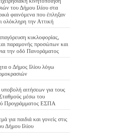
ιχειρησιακή κινητοποίηση
ιών του Δήμου Ιλίου στα
ρικά φαινόμενα που έπληξαν
αι ολόκληρη την Αττική
απαγόρευση κυκλοφορίας,
και παραμονής προσώπων και
για την οδό Πανοράματος
ητα ο Δήμος Ιλίου λόγω
ρμοκρασιών
 υποβολή αιτήσεων για τους
 Σταθμούς μέσω του
ού Προγράμματος ΕΣΠΑ
μά για παιδιά και γονείς στις
ου Δήμου Ιλίου