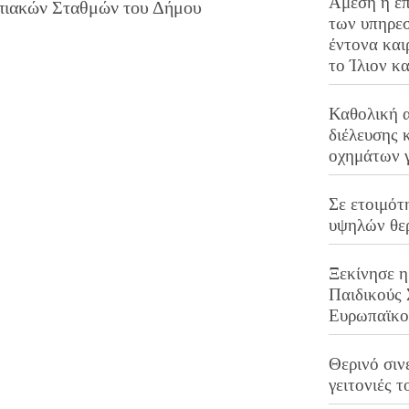
Άμεση η επ
ηπιακών Σταθμών του Δήμου
των υπηρεσ
έντονα και
το Ίλιον κ
Καθολική 
διέλευσης 
οχημάτων 
Σε ετοιμότ
υψηλών θε
Ξεκίνησε η
Παιδικούς
Ευρωπαϊκ
Θερινό σινε
γειτονιές τ