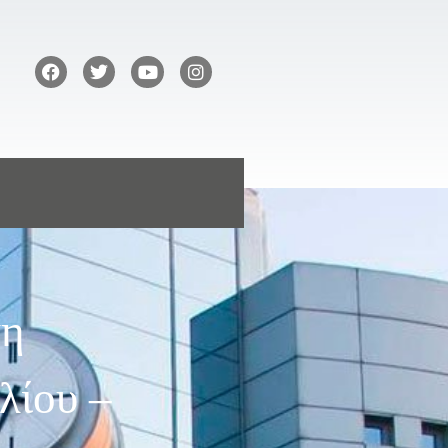
ψη
λίου –