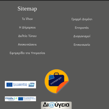
Sitemap
Το Ίλιον
Γραμμή Δημότη
Η Δήμαρχος
Επιτροπές
Δελτία Τύπου
Διαγωνισμοί
Ανακοινώσεις
Επικοινωνία
Εφημερίδα της Υπηρεσίας