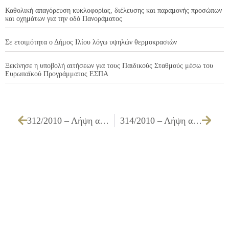
Καθολική απαγόρευση κυκλοφορίας, διέλευσης και παραμονής προσώπων
και οχημάτων για την οδό Πανοράματος
Σε ετοιμότητα ο Δήμος Ιλίου λόγω υψηλών θερμοκρασιών
Ξεκίνησε η υποβολή αιτήσεων για τους Παιδικούς Σταθμούς μέσω του
Ευρωπαϊκού Προγράμματος ΕΣΠΑ
312/2010 – Λήψη απόφασης για σύναψη προγραμματικής σύμβασης μεταξύ Δήμου Ιλίου – ΠΑΙΔΙΚΩΝ & ΒΡΕΦΟΝΗΠΙΑΚΩΝ ΣΤΑΘΜΩΝ ΔΗΜΟΥ ΙΛΙΟΥ – Δ.Ε.Κ.Α. Ιλίου για υλοποίηση προγράμματος στήριξης και λειτουργίας των Βρεφονηπιακών Σταθμών του Δήμου
314/2010 – Λήψη απόφασης αποδοχής ή μη της προτάσεως του από 08/07/2010 πρακτικού της Επιτροπής επίλυσης με συμβιβασμό των φορολογικών διαφορών του Δήμου Ιλίου με τον ΛΟΥΚΑΚΗ ΕΥΑΓΓΕΛΟ του ΙΩΑΝΝΗ