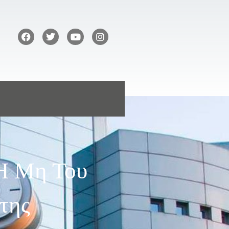
Ή Μη Του
της