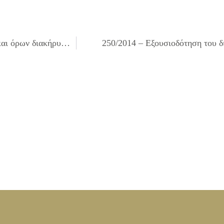
248/2014 – Έγκριση πίστωσης, τεχνικών προδιαγραφών και όρων διακήρυξης για την «Προμήθεια εξοπλισμού για την λειτουργία του Παιδικού Σταθμού στο Ο.Τ. 6»
250/2014 – Εξουσιοδότηση του δ