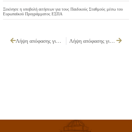
Ξεκίνησε η υποβολή αιτήσεων για τους Παιδικούς Σταθμούς μέσω του
Ευρωπαϊκού Προγράμματος ΕΣΠΑ
Λήψη απόφασης για έγκριση πίστωσης 4.500,00€ εις βάρος του Κ.Α.15.6471.0008 για ενοικίαση και τοποθέτηση τέντας για καρναβαλικές εκδηλώσεις.
Λήψη απόφασης για την έγκριση πίστωσης 71.861,06€ εις βάρος του Κ.Α. 80.8115 για δαπάνες που αφορούν προμήθειες – εργασίες – έργα κεκλεισμένων χρήσεων