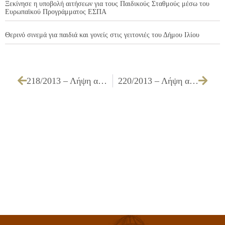
Ξεκίνησε η υποβολή αιτήσεων για τους Παιδικούς Σταθμούς μέσω του
Ευρωπαϊκού Προγράμματος ΕΣΠΑ
Θερινό σινεμά για παιδιά και γονείς στις γειτονιές του Δήμου Ιλίου
218/2013 – Λήψη απόφασης για την έγκριση του 3ου Ανακεφαλαιωτικού Πίνακα (Τελικού Τακτοποιητικού) του έργου ΓΕΝΙΚΗ ΣΥΝΤΗΡΗΣΗ ΣΧΟΛΙΚΩΝ ΚΤΙΡΙΩΝ ΤΟΥ ΔΗΜΟΥ ΕΡΓ. Δ2/2010
220/2013 – Λήψη απόφασης για την έγκριση πρωτοκόλλου προσωρινής & οριστικής παραλαβής του έργου ΣΥΝΤΗΡΗΣΗ ΣΧΟΛΙΚΩΝ ΚΤΙΡΙΩΝ ΤΟΥ ΔΗΜΟΥ ΕΡΓ. Δ1/07