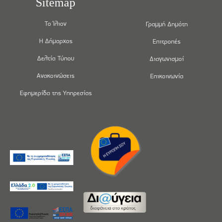
Sitemap
Το Ίλιον
Γραμμή Δημότη
Η Δήμαρχος
Επιτροπές
Δελτία Τύπου
Διαγωνισμοί
Ανακοινώσεις
Επικοινωνία
Εφημερίδα της Υπηρεσίας