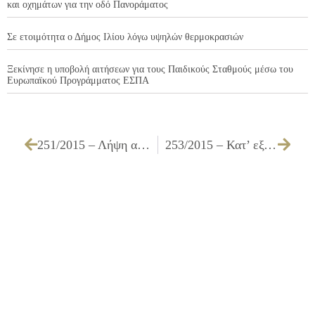
και οχημάτων για την οδό Πανοράματος
Σε ετοιμότητα ο Δήμος Ιλίου λόγω υψηλών θερμοκρασιών
Ξεκίνησε η υποβολή αιτήσεων για τους Παιδικούς Σταθμούς μέσω του
Ευρωπαϊκού Προγράμματος ΕΣΠΑ
251/2015 – Λήψη απόφασης για χορήγηση 1ης παράτασης προθεσμίας εκτέλεσης του έργου ΑΝΑΚΑΤΑΣΚΕΥΗ ΚΑΤΕΣΤΡΑΜΜΕΝΩΝ ΚΑΙ ΚΑΤΑΣΚΕΥΗ ΝΕΩΝ ΠΕΖΟΔΡΟΜΙΩΝ ΤΟΥ ΔΗΜΟΥ ΕΡΓ. Α2/14
253/2015 – Κατ’ εξαίρεση άδεια οδήγησης επιβατικών οχημάτων του Δήμου Ιλίου