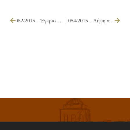
052/2015 – Έγκριση σχεδίου ανακοίνωσης ΣΟΧ 1/2015 το οποίο αντικαθιστά το σχέδιο ανακοίνωσης ΣΟΧ 5/2014 καθώς και την τον προσδιορισμό της διάρκειας των συμβάσεων της υπ’αριθμ. 60/2014 απόφασης Δ.Σ.
054/2015 – Λήψη απόφασης για την έγκριση της υπ’ αριθμ. ΟΙΚ 01/2015 μελέτης και του τρόπου εκτέλεσης του έργου ΕΡΓΑΣΙΕΣ ΑΝΑΚΑΤΑΣΚΕΥΗΣ ΔΑΠΕΔΟΥ ΣΤΟ ΓΗΠΕΔΟ ΕΠΙ ΤΗΣ ΟΔΟΥ ΙΓΝΑΤΙΟΥ Εργ. Ζ1/15