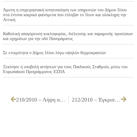
Άμεση η επιχειρησιακή κινητοποίηση των υπηρεσιών του Δήμου Ιλίου
στα έντονα καιρικά φαινόμενα που έπληξαν το Ίλιον και ολόκληρη την
Αττική
Καθολική απαγόρευση κυκλοφορίας, διέλευσης και παραμονής προσώπων
και οχημάτων για την οδό Πανοράματος
Σε ετοιμότητα ο Δήμος Ιλίου λόγω υψηλών θερμοκρασιών
Ξεκίνησε η υποβολή αιτήσεων για τους Παιδικούς Σταθμούς μέσω του
Ευρωπαϊκού Προγράμματος ΕΣΠΑ
210/2010 – Λήψη απόφασης για την έγκριση των όρων της Προγραμματικής Σύμβασης μεταξύ του Δήμου Ιλίου και της Νομαρχίας Αθηνών για το έργο «ΑΝΑΠΛΑΣΗ – ΔΗΜΙΟΥΡΓΙΑ ΠΟΔΗΛΑΤΟΔΡΟΜΟΥ ΚΑΙ ΔΙΑΣΦΑΛΙΣΗ ΠΡΟΣΒΑΣΙΜΟΤΗΤΑΣ ΕΠΙ ΤΗΣ ΟΔΟΥ ΘΗΒΩΝ (ΤΜΗΜΑ ΑΠΟ ΙΔΟΜΕΝΕΩΣ ΕΩΣ ΑΓ. ΝΙΚΟΛΑΟΥ) ΕΡΓ. Α10/09» και την εξουσιοδότηση του Δημάρχου για την υπογραφή αυτής
212/2010 – Έγκριση του 1ου Ανακεφαλαιωτικού Πίνακα Εργασιών και του 1ου Π.Κ.Τ.Μ.Ν.Ε. του έργου ΚΑΤΑΣΚΕΥΗ ΜΙΚΡΩΝ ΤΜΗΜΑΤΩΝ ΑΓΩΓΩΝ ΟΜΒΡΙΩΝ ΚΑΙ ΦΡΕΑΤΙΩΝ ΥΔΡΟΣΥΛΛΟΓΗΣ ΣΕ ΔΙΑΦΟΡΟΥΣ ΔΡΟΜΟΥΣ ΤΟΥ ΔΗΜΟΥ ΕΡΓΟΛΑΒΙΑΣ Γ1/09