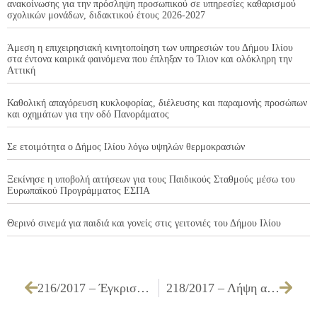
ανακοίνωσης για την πρόσληψη προσωπικού σε υπηρεσίες καθαρισμού
σχολικών μονάδων, διδακτικού έτους 2026-2027
Άμεση η επιχειρησιακή κινητοποίηση των υπηρεσιών του Δήμου Ιλίου
στα έντονα καιρικά φαινόμενα που έπληξαν το Ίλιον και ολόκληρη την
Αττική
Καθολική απαγόρευση κυκλοφορίας, διέλευσης και παραμονής προσώπων
και οχημάτων για την οδό Πανοράματος
Σε ετοιμότητα ο Δήμος Ιλίου λόγω υψηλών θερμοκρασιών
Ξεκίνησε η υποβολή αιτήσεων για τους Παιδικούς Σταθμούς μέσω του
Ευρωπαϊκού Προγράμματος ΕΣΠΑ
Θερινό σινεμά για παιδιά και γονείς στις γειτονιές του Δήμου Ιλίου
216/2017 – Έγκριση πρακτικού για την «Προμήθεια Γάλακτος εργατοτεχνικού προσωπικού Δήμου Ιλίου, έτους 2017»(2oς Διαγωνισμός)
218/2017 – Λήψη απόφασης για την τροποποίηση της υπ΄αριθμ. 348/2016 Απόφασης Δημοτικού Συμβουλίου