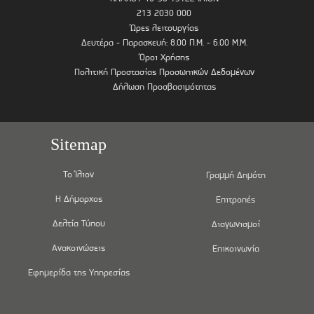
213 2030 000
Ώρες λειτουργίας
Δευτέρα - Παρασκευή: 8.00 Π.Μ. - 6.00 Μ.Μ.
Όροι Χρήσης
Πολιτική Προστασίας Προσωπικών Δεδομένων
Δήλωση Προσβασιμότητας
Sitemap
Το Ίλιον
Γραμμή Δημότη
Η Δήμαρχος
Επιτροπές
Δελτία Τύπου
Διαγωνισμοί
Ανακοινώσεις
Επικοινωνία
Εφημερίδα της Υπηρεσίας