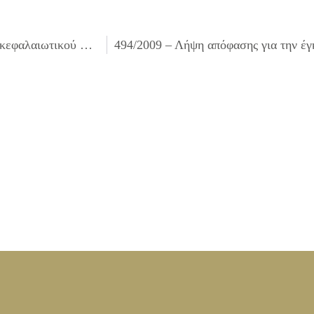
492/2009 – Λήψη απόφασης για την έγκριση του 1ου Ανακεφαλαιωτικού Πίνακα Εργασιών (τελικού – τακτοποιητικού) του έργου ΣΥΝΤΗΡΗΣΗ ΚΤΙΡΙΩΝ ΚΑΙ ΑΥΛΕΙΟΥ ΧΩΡΟΥ ΕΡΓΟΤΑΞΙΟΥ ΤΟΥ ΔΗΜΟΥ ΕΠΙ ΤΗΣ ΟΔΟΥ ΜΠΙΜΠΙΖΑ 1 , ΕΡΓΟΛΑΒΙΑΣ Ζ3/08