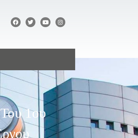
 Του 1ου
Έργου