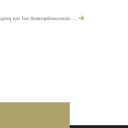
494/2009 – Λήψη απόφασης για την έγκριση του 1ου Ανακεφαλαιωτικού Πίνακα (τελικού – τακτοποιητικού) του έργου ΑΝΑΚΑΙΝΙΣΗ ΧΡΩΜΑΤΙΣΜΩΝ ΣΧΟΛΙΚΩΝ ΚΤΙΡΙΩΝ ΕΡΓΟΛΑΒΙΑΣ Δ5/09