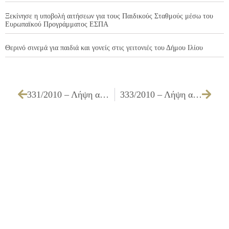
Ξεκίνησε η υποβολή αιτήσεων για τους Παιδικούς Σταθμούς μέσω του
Ευρωπαϊκού Προγράμματος ΕΣΠΑ
Θερινό σινεμά για παιδιά και γονείς στις γειτονιές του Δήμου Ιλίου
331/2010 – Λήψη απόφασης για συμμετοχή του Δήμου Ιλίου στην πρόσκληση 20.1 του ΕΠ ψηφιακή σύγκλιση με το έργο «ΨΗΦΙΑΚΕΣ ΥΠΗΡΕΣΙΕΣ ΠΡΟΣ ΤΟΥΣ ΔΗΜΟΤΕΣ» σε συνεργασία με το Δήμο Πετρούπολης
333/2010 – Λήψη απόφασης για την έγκριση των όρων της Προγραμματικής Σύμβασης μεταξύ του Δήμου Ιλίου και της Νομαρχίας Αθηνών για το έργο: «ΕΠΙΚΑΙΡΟΠΟΙΗΣΗ ΟΔΙΚΗΣ ΣΗΜΑΝΣΗΣ ΣΤΟ ΔΗΜΟ ΙΛΙΟΥ» και την εξουσιοδότηση του Δημάρχου για την υπογραφή αυτής