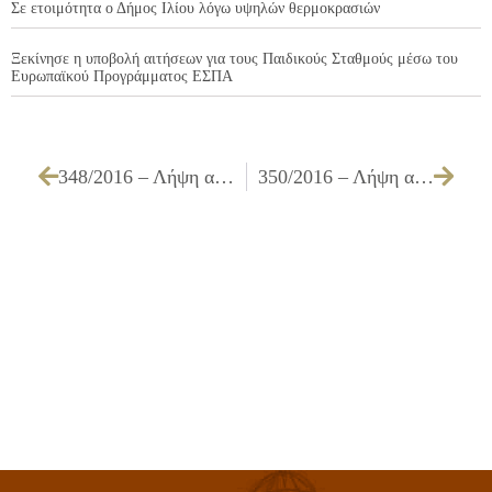
Σε ετοιμότητα ο Δήμος Ιλίου λόγω υψηλών θερμοκρασιών
Ξεκίνησε η υποβολή αιτήσεων για τους Παιδικούς Σταθμούς μέσω του
Ευρωπαϊκού Προγράμματος ΕΣΠΑ
348/2016 – Λήψη απόφασης για επανακαθορισμό των ευπαθών ομάδων πληθυσμού του Δήμου μας, περί μείωσης ή απαλλαγής των τελών καθαριότητας και φωτισμού
350/2016 – Λήψη απόφασης για καθορισμό συμμετοχής πολιτών και αθλητικές δραστηριότητες του Δήμου