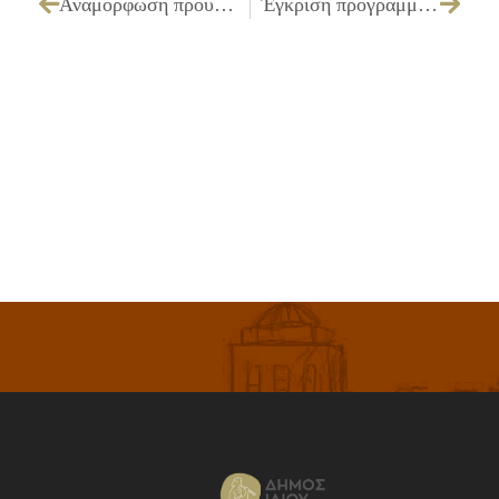
Αναμόρφωση προϋπολογισμού του Ν.Π.Δ.Δ. οικονομικού έτους 2013
Έγκριση προγράμματος εκδρομών των μελών των Κ.Α.Π.Η. του Τμήματος Κοινωνικής Αλληλεγγύης του ΔΗ.ΚΕ.Π.Α.Κ.Α. Δήμου Ιλίου,έτους 2013