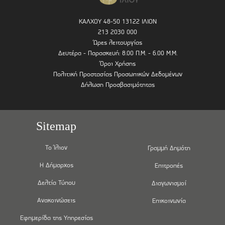
ΚΑΛΧΟΥ 48-50 13122 ΙΛΙΟΝ
213 2030 000
Ώρες λειτουργίας
Δευτέρα - Παρασκευή: 8.00 Π.Μ. - 6.00 Μ.Μ.
Όροι Χρήσης
Πολιτική Προστασίας Προσωπικών Δεδομένων
Δήλωση Προσβασιμότητας
Sitemap
Το Ίλιον
Γραμμή Δημότη
Η Δήμαρχος
Επιτροπές
Δελτία Τύπου
Διαγωνισμοί
Ανακοινώσεις
Επικοινωνία
Εφημερίδα της Υπηρεσίας