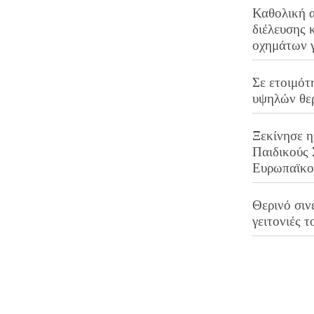
Καθολική 
διέλευσης 
οχημάτων 
Σε ετοιμότ
υψηλών θε
Ξεκίνησε η
Παιδικούς
Ευρωπαϊκ
Θερινό σινε
γειτονιές τ