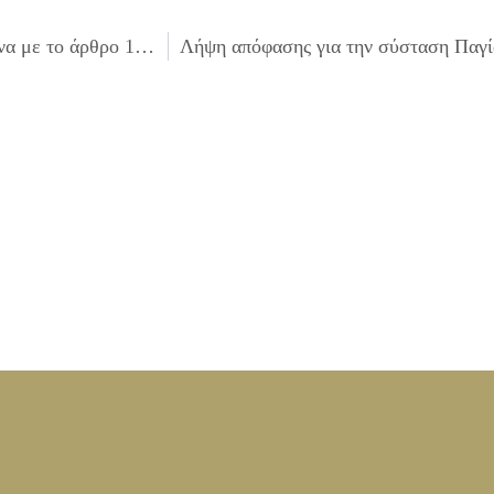
Λήψη απόφασης για τον ορισμό μελών επιτροπής σύμφωνα με το άρθρο 199 παρ. 6 του Ν.3463/06, για εκποίηση – καταστροφή κινητών πραγμάτων που δεν έχουν καμία αξία.