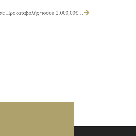
Λήψη απόφασης για την σύσταση Παγίας Προκαταβολής ποσού 2.000,00€ και ορισμός υπολόγου.