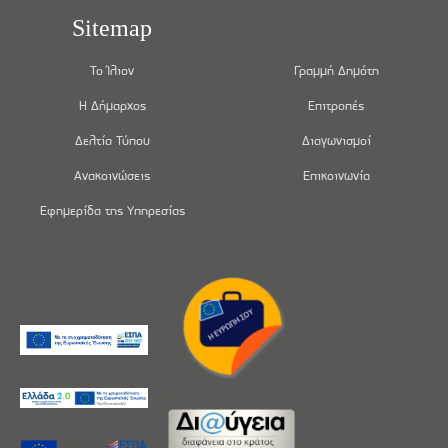
Sitemap
Το Ίλιον
Γραμμή Δημότη
Η Δήμαρχος
Επιτροπές
Δελτία Τύπου
Διαγωνισμοί
Ανακοινώσεις
Επικοινωνία
Εφημερίδα της Υπηρεσίας