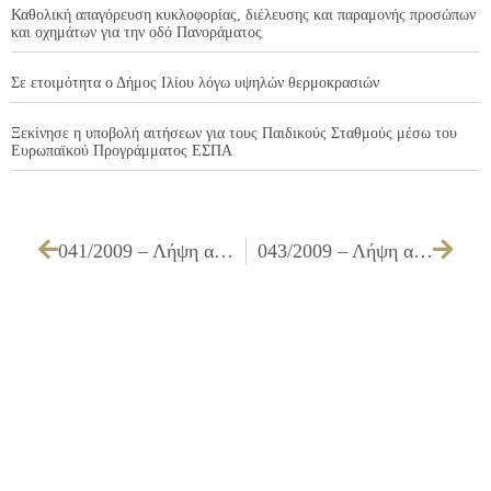
Καθολική απαγόρευση κυκλοφορίας, διέλευσης και παραμονής προσώπων
και οχημάτων για την οδό Πανοράματος
Σε ετοιμότητα ο Δήμος Ιλίου λόγω υψηλών θερμοκρασιών
Ξεκίνησε η υποβολή αιτήσεων για τους Παιδικούς Σταθμούς μέσω του
Ευρωπαϊκού Προγράμματος ΕΣΠΑ
041/2009 – Λήψη απόφασης για έγκριση της μελέτης και του τρόπου εκτέλεσης του έργου : «ΓΕΝΙΚΗ ΣΥΝΤΗΡΗΣΗ ΣΧΟΛΙΚΩΝ ΚΤΙΡΙΩΝ ΤΟΥ ΔΗΜΟΥ ΕΡΓΟΛΑΒΙΑΣ Δ1/09»
043/2009 – Λήψη απόφασης για τη μετάβαση υπαλλήλων του Δήμου στο Μιλάνο για την έκθεση «MADEexpo» που θα πραγματοποιηθεί από τις 4/2/2009 έως τις 7/02/2009