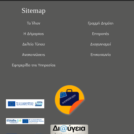
Sitemap
Το Ίλιον
Γραμμή Δημότη
Η Δήμαρχος
Επιτροπές
Δελτία Τύπου
Διαγωνισμοί
Ανακοινώσεις
Επικοινωνία
Εφημερίδα της Υπηρεσίας