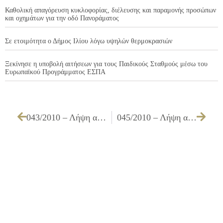
Καθολική απαγόρευση κυκλοφορίας, διέλευσης και παραμονής προσώπων
και οχημάτων για την οδό Πανοράματος
Σε ετοιμότητα ο Δήμος Ιλίου λόγω υψηλών θερμοκρασιών
Ξεκίνησε η υποβολή αιτήσεων για τους Παιδικούς Σταθμούς μέσω του
Ευρωπαϊκού Προγράμματος ΕΣΠΑ
043/2010 – Λήψη απόφασης για έγκριση δεύτερης εξωτερικής διακλάδωσης αποχέτευσης ιδιοκτησίας που ευρίσκεται επί της οδού Μαρσέλλου αρ. 32-34, Ο.Τ. 1157
045/2010 – Λήψη απόφασης για απαγόρευση στάθμευσης όλων των οχημάτων πλην του υπ’ αριθμ. ΙΚΧ 6909 Ι.Χ. οχήματος επί της οδού Χαλκίδος 10