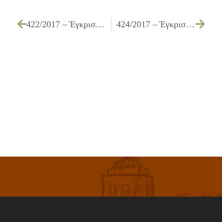
422/2017 – Έγκριση πίστωσης για την «Προμήθεια – εγκατάσταση τηλεφωνικού κέντρου και εξοπλισμού υποστήριξης και αναβάθμισης τηλεφωνικών κέντρων»
424/2017 – Έγκριση συμβιβαστικής διευθέτησης υποχρεώσεων της ιδιοκτησίας ΓΙΑΝΝΑΚΟΥΡΟΥ ΙΩΑΝΝΗ με Κ.Α 010216 που βρίσκεται στο Ο.Τ. 2208 – περιοχής ΡΑΔΙΟΦΩΝΙΑΣ