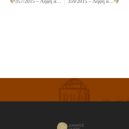
357/2015 – Λήψη απόφασης για τη χορήγηση παράτασης της διάρκειας του Υποέργου 7 με τίτλο ΕΞΩΤΕΡΙΚΗ ΑΞΙΟΛΟΓΗΣΗ ΣΤΗΝ ΕΠΙΤΕΥΞΗ ΤΩΝ ΣΤΟΧΩΝ ΤΟΥ ΣΧΥ – ΕΝΕΡΓΕΙΑΚΗ ΕΠΙΘΕΩΡΗΣΗ / ΕΚΔΟΣΗ ΠΙΣΤΟΠΟΙΗΤΙΚΟΥ
359/2015 – Λήψη απόφασης για την έγκριση Πρωτοκόλλου Προσωρινής & Οριστικής Παραλαβής του έργου ΑΛΛΑΓΗ ΧΡΗΣΗΣ ΓΗΠΕΔΟΥ ΕΠΙ ΤΗΣ ΟΔΟΥ ΙΓΝΑΤΙΟΥ ΑΠΟ ΜΠΑΣΚΕΤ ΣΕ ΧΟΚΕΪ