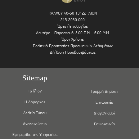
ΚΑΛΧΟΥ 48-50 13122 ΙΛΙΟΝ
213 2030 000
Ώρες λειτουργίας
Δευτέρα - Παρασκευή: 8.00 Π.Μ. - 6.00 Μ.Μ.
Όροι Χρήσης
Πολιτική Προστασίας Προσωπικών Δεδομένων
Δήλωση Προσβασιμότητας
Sitemap
Το Ίλιον
Γραμμή Δημότη
Η Δήμαρχος
Επιτροπές
Δελτία Τύπου
Διαγωνισμοί
Ανακοινώσεις
Επικοινωνία
Εφημερίδα της Υπηρεσίας