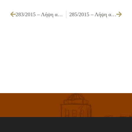
283/2015 – Λήψη απόφασης για την τροποποίηση κυκλοφορίας στην περιοχή που περικλείεται από τις οδούς Αγ. Γεωργίου, Πετρουπόλεως – Ηρακλείτου, Θηβών και Ανδ. Παπανδρέου
285/2015 – Λήψη απόφασης για τη χορήγηση παράτασης της συνολικής προθεσμίας για την περαίωση του αντικειμένου του Υποέργου 5 με τίτλο: «Εκπόνηση Συγκοινωνιακής μελέτης για την αντιμετώπιση των προβλημάτων μετακίνησης των κατοίκων του Δήμου»