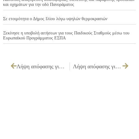
και οχημάτων για την οδό Πανοράματος
Σε ετοιμότητα ο Δήμος Ιλίου λόγω υψηλών θερμοκρασιών
Ξεκίνησε η υποβολή αιτήσεων για τους Παιδικούς Σταθμούς μέσω του
Ευρωπαϊκού Προγράμματος ΕΣΠΑ
Λήψη απόφασης για τον ορισμό Επιτροπής παραλαβής, εργασιών, υπηρεσιών σύμφωνα με το αρθ. 67 του Π.Δ 28/80 «Περί εκτελέσεων έργων, προμηθειών, εργασιών και υπηρεσιών».
Λήψη απόφασης για τον ορισμό επιτροπής αξιολόγησης, σύμφωνα με τον ΕΚΠΟΤΑ (1797/88), άρθρο 46, υπουργική απόφαση 11389/93.