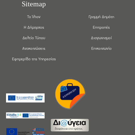
Sitemap
Το Ίλιον
Γραμμή Δημότη
Η Δήμαρχος
Επιτροπές
Δελτία Τύπου
Διαγωνισμοί
Ανακοινώσεις
Επικοινωνία
Εφημερίδα της Υπηρεσίας