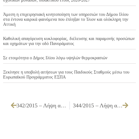
σχολικών μονάδων, διδακτικού έτους 2026-2027
Άμεση η επιχειρησιακή κινητοποίηση των υπηρεσιών του Δήμου Ιλίου
στα έντονα καιρικά φαινόμενα που έπληξαν το Ίλιον και ολόκληρη την
Αττική
Καθολική απαγόρευση κυκλοφορίας, διέλευσης και παραμονής προσώπων
και οχημάτων για την οδό Πανοράματος
Σε ετοιμότητα ο Δήμος Ιλίου λόγω υψηλών θερμοκρασιών
Ξεκίνησε η υποβολή αιτήσεων για τους Παιδικούς Σταθμούς μέσω του
Ευρωπαϊκού Προγράμματος ΕΣΠΑ
342/2015 – Λήψη απόφασης για τη Συγκρότηση της Επιτροπής Προσωρινής & Οριστικής Παραλαβής του έργου ΑΛΛΑΓΗ ΧΡΗΣΗΣ ΓΗΠΕΔΟΥ ΕΠΙ ΤΗΣ ΟΔΟΥ ΙΓΝΑΤΙΟΥ ΑΠΟ ΜΠΑΣΚΕΤ ΣΕ ΧΟΚΕΪ
344/2015 – Λήψη απόφασης για τον Κανονισμό Λειτουργίας της Διεύθυνσης Προσχολικής Αγωγής