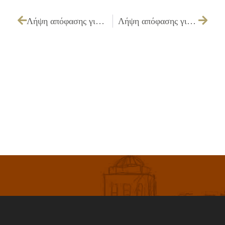
Λήψη απόφασης για χορήγηση αδειών ίδρυσης & λειτουργίας καταστημάτων υγειονομικού ενδιαφέροντος
Λήψη απόφασης για την έγκριση Πρακτικού Δημοπρασίας του έργου «ΚΑΤΑΣΚΕΥΗ ΑΣΦΑΛΤΟΤΑΠΗΤΑ ΟΔΩΝ ΤΟΥ ΔΗΜΟΥ ΕΡΓΟΛΑΒΙΑΣ Α3/10»,