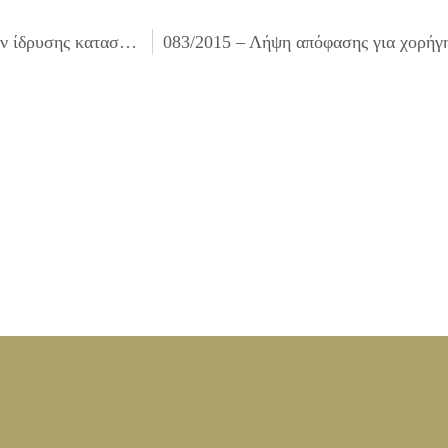
081/2015 – Λήψη απόφασης για χορηγήσεις προεγκρίσεων ίδρυσης καταστημάτων υγειονομικού ενδιαφέροντος