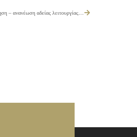
083/2015 – Λήψη απόφασης για χορήγηση – ανανέωση αδείας λειτουργίας μουσικής καταστημάτων υγειονομικού ενδιαφέροντος