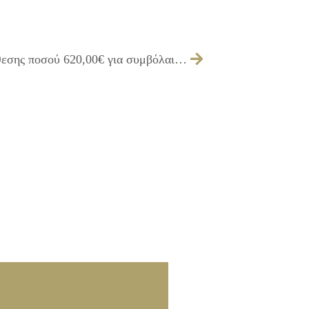
046/2017 – Έγκριση πίστωσης και διάθεσης ποσού 620,00€ για συμβόλαιο συντήρησης λογισμικού ΚΕΠ Υγείας