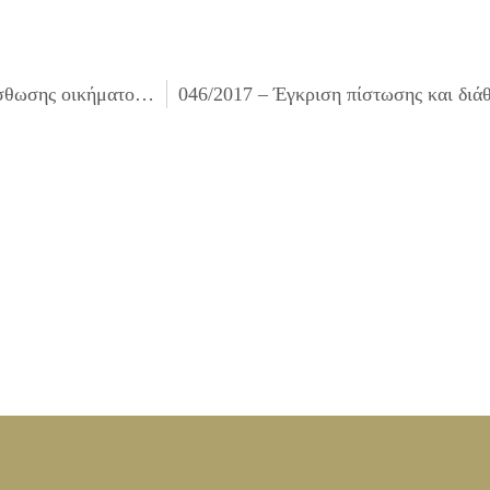
044/2017 – Kατάρτιση όρων διακήρυξης δημοπρασίας μίσθωσης οικήματος προς χρήση του για τη στέγαση του Συμβουλευτικού Κέντρου ΚΕΘΕΑ Δήμου Ιλίου