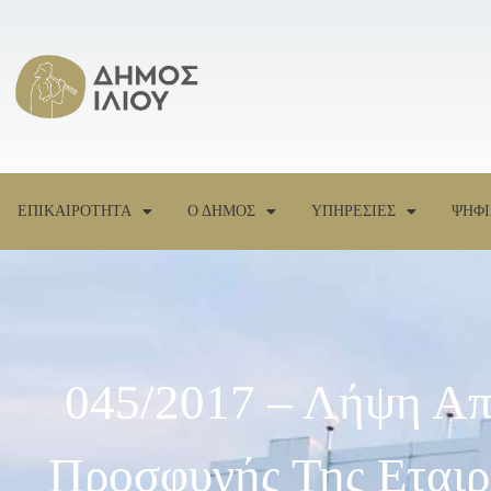
ΕΠΙΚΑΙΡΟΤΗΤΑ
Ο ΔΗΜΟΣ
ΥΠΗΡΕΣΙΕΣ
ΨΗΦΙ
045/2017 – Λήψη Απ
Προσφυγής Της Ετα