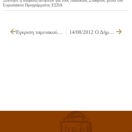
Ξεκίνησε η υποβολή αιτήσεων για τους Παιδικούς Σταθμούς μέσω του
Ευρωπαϊκού Προγράμματος ΕΣΠΑ
Έγκριση ταμειακού απολογισμού οικονομικού έτους 2011 του Ν.Π. «ΔΗ.ΚΕ.Π.Α. Δήμου Ιλίου»
14/08/2012 Ο Δήμαρχος Ιλίου Νίκος Ζενέτος στο ΒΗΜΑ FM