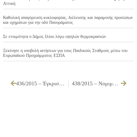
Αττική
Καθολική απαγόρευση κυκλοφορίας, διέλευσης και παραμονής προσώπων
και οχημάτων για την οδό Πανοράματος
Σε ετοιμότητα ο Δήμος Ιλίου λόγω υψηλών θερμοκρασιών
Ξεκίνησε η υποβολή αιτήσεων για τους Παιδικούς Σταθμούς μέσω του
Ευρωπαϊκού Προγράμματος ΕΣΠΑ
436/2015 – Έγκριση πίστωσης ποσού 174.587,73 € για κάλυψη λειτουργικών δαπανών των σχολείων της Πρωτοβάθμιας & Δευτεροβάθμιας Εκπαίδευσης
438/2015 – Νομιμοποίηση δαπανών και απαλλαγή υπολόγου διαχείρισης παγίας προκαταβολής οικονομικού έτους 2015