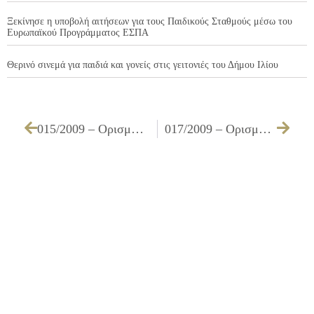
Ξεκίνησε η υποβολή αιτήσεων για τους Παιδικούς Σταθμούς μέσω του
Ευρωπαϊκού Προγράμματος ΕΣΠΑ
Θερινό σινεμά για παιδιά και γονείς στις γειτονιές του Δήμου Ιλίου
015/2009 – Ορισμός μελών της Επιτροπής Κτηματολογίου, σύμφωνα με το άρθρο 183 του Ν. 3463/2006, αποτελούμενη από 2 Δημοτικούς Συμβούλους & τους αναπληρωτές τους & 1 Πολ. Μηχανικό – Δημ. Υπάλληλο για το έτος 2009
017/2009 – Ορισμός μελών Διαπαραταξιακής Επιτροπής Καταστημάτων Υγειονομικού Ενδιαφέροντος για το έτος 2009