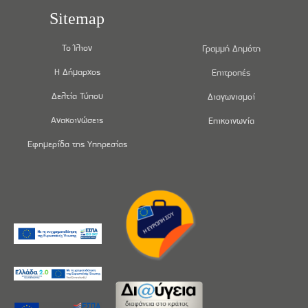
Sitemap
Το Ίλιον
Γραμμή Δημότη
Η Δήμαρχος
Επιτροπές
Δελτία Τύπου
Διαγωνισμοί
Ανακοινώσεις
Επικοινωνία
Εφημερίδα της Υπηρεσίας