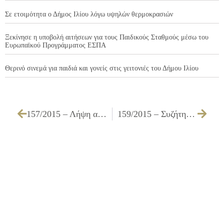
Σε ετοιμότητα ο Δήμος Ιλίου λόγω υψηλών θερμοκρασιών
Ξεκίνησε η υποβολή αιτήσεων για τους Παιδικούς Σταθμούς μέσω του
Ευρωπαϊκού Προγράμματος ΕΣΠΑ
Θερινό σινεμά για παιδιά και γονείς στις γειτονιές του Δήμου Ιλίου
157/2015 – Λήψη απόφασης και καθορισμός διαδικασίας για τις εγγραφές – επανεγγραφές στους Παιδικούς & Βρεφονηπιακούς Σταθμούς του Δήμου Ιλίου, για το σχολικό έτος 2015 – 2016
159/2015 – Συζήτηση και λήψη απόφασης για τη διάθεση ελληνικών προϊόντων χωρίς μεσάζοντες