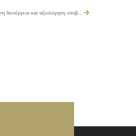
263/2017 – Συγκρότηση επιτροπής για τη διενέργεια και αξιολόγηση υποβαλλόμενων προσφορών του ανοιχτού διαγωνισμού άνω των ορίων για τη σύναψη συμφωνίας πλαίσιο τριετούς διάρκειας (με δυνατότητα παράτασης για ένα (1) επιπλέον έτος) για την «Προμήθεια τροφίμων για τις ανάγκες των υπηρεσιών του Δήμου Ιλίου»