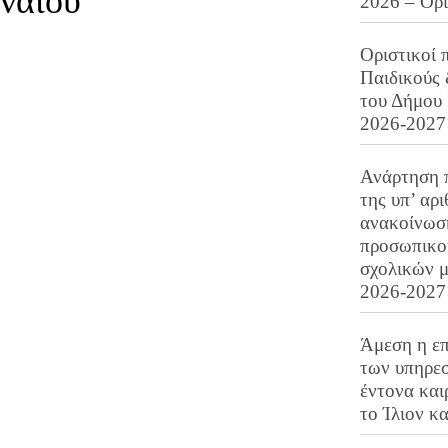
ναίου
2026 – Ορ
Οριστικοί 
Παιδικούς
του Δήμου 
2026-2027
Ανάρτηση 
της υπ’ αρ
ανακοίνωσ
προσωπικού
σχολικών μ
2026-2027
Άμεση η επ
των υπηρεσ
έντονα και
το Ίλιον κ