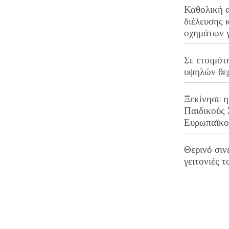
Καθολική 
διέλευσης 
οχημάτων 
Σε ετοιμότ
υψηλών θε
Ξεκίνησε η
Παιδικούς
Ευρωπαϊκ
Θερινό σινε
γειτονιές τ