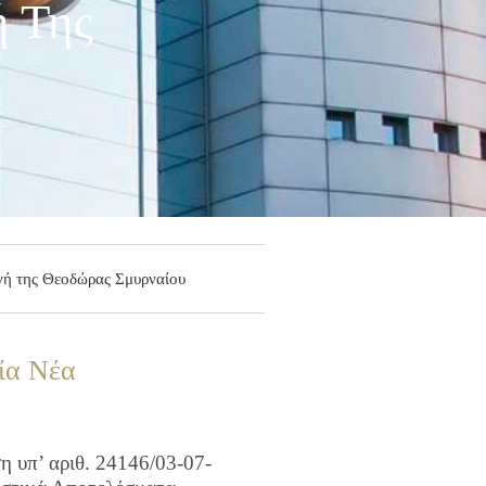
ή Της
γή της Θεοδώρας Σμυρναίου
ία Νέα
 υπ’ αριθ. 24146/03-07-