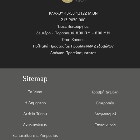
ΚΑΛΧΟΥ 48-50 13122 ΙΛΙΟΝ
213 2030 000
Ώρες λειτουργίας
Δευτέρα - Παρασκευή: 8.00 Π.Μ. - 6.00 Μ.Μ.
Όροι Χρήσης
Πολιτική Προστασίας Προσωπικών Δεδομένων
Δήλωση Προσβασιμότητας
Sitemap
Το Ίλιον
Γραμμή Δημότη
Η Δήμαρχος
Επιτροπές
Δελτία Τύπου
Διαγωνισμοί
Ανακοινώσεις
Επικοινωνία
Εφημερίδα της Υπηρεσίας