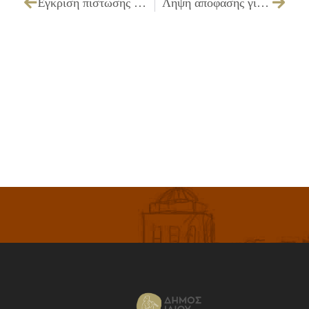
Έγκριση πίστωσης και διάθεσης ποσού 143,91 ευρώ με ΦΠΑ, για την δημοσίευση οικονομικής κατάστασης εσόδων-εξόδων για το έτος 2013 στην εφημερίδα «ΕΛΕΥΘΕΡΟΣ ΔΙΑΓΟΛΟΣ»
Λήψη απόφασης για την έγκριση πρακτικού που αφορά την κλήρωση μελών Δ.Σ. για την συγκρότηση επιτροπών του ΔΗ.ΚΕ.Π.Α Ιλίου