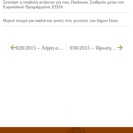
Ξεκίνησε η υποβολή αιτήσεων για τους Παιδικούς Σταθμούς μέσω του
Ευρωπαϊκού Προγράμματος ΕΣΠΑ
Θερινό σινεμά για παιδιά και γονείς στις γειτονιές του Δήμου Ιλίου
028/2015 – Λήψη απόφασης για ανανεώσεις σταθμεύσεων (ΑμεΑ), ανανεώσεων παραχώρησης 1,50 μέτρου καθώς και νέων σταθμεύσεων (ΑμεΑ) των εξυπηρετούντων ατόμων με αναπηρία
030/2015 – Ίδρυση Σταθμού Μητρικού Θηλασμού