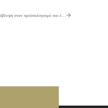
167/2013 – Λήψη απόφασης για την πρόβλεψη στον προϋπολογισμό του έτους 2014 και στον ίδιο κωδικό, του ποσού των 5.350,00 € για την κατασκευή του έργου ΠΑΡΕΜΒΑΣΕΙΣ ΒΕΛΤΙΩΣΗΣ ΣΧΟΛΙΚΩΝ ΚΤΙΡΙΩΝ ΕΡΓ. Δ1/13