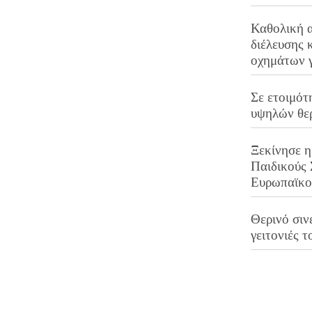
Καθολική 
διέλευσης 
οχημάτων 
Σε ετοιμότ
υψηλών θε
Ξεκίνησε η
Παιδικούς
Ευρωπαϊκ
Θερινό σινε
γειτονιές τ