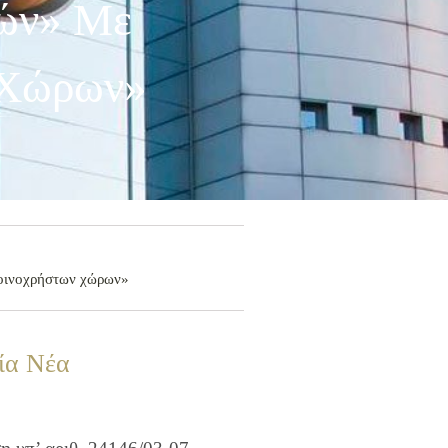
μών» Με
 Χώρων»
κοινοχρήστων χώρων»
ία Νέα