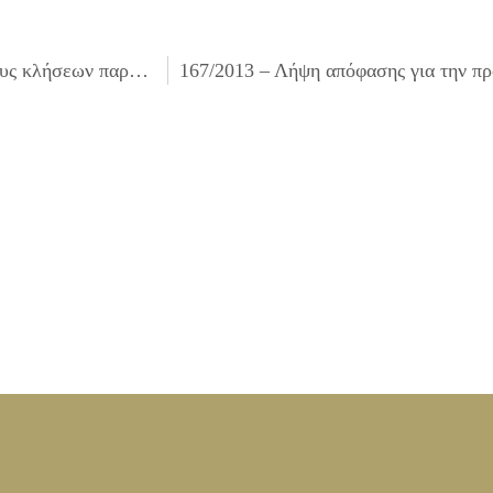
165/2013 – Διαγραφή ποσών από βεβαιωτικούς καταλόγους κλήσεων παράνομης στάθμευσης & Κ.Ο.Κ.