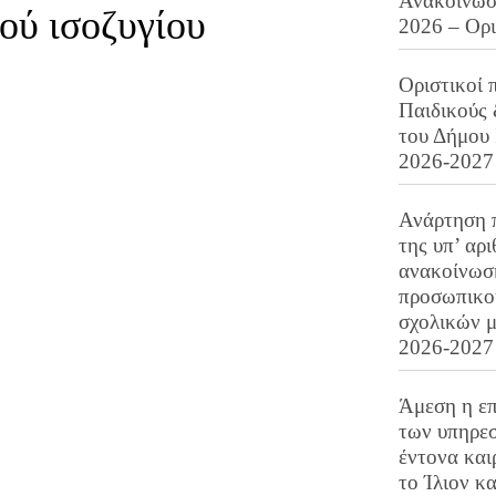
Ανακοίνωση
ού ισοζυγίου
2026 – Ορ
Οριστικοί 
Παιδικούς
του Δήμου 
2026-2027
Ανάρτηση 
της υπ’ αρ
ανακοίνωσ
προσωπικού
σχολικών μ
2026-2027
Άμεση η επ
των υπηρεσ
έντονα και
το Ίλιον κ