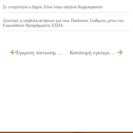
Σε ετοιμότητα ο Δήμος Ιλίου λόγω υψηλών θερμοκρασιών
Ξεκίνησε η υποβολή αιτήσεων για τους Παιδικούς Σταθμούς μέσω του
Ευρωπαϊκού Προγράμματος ΕΣΠΑ
Έγκριση πίστωσης 1.300,00€ εις βάρος του Κ.Α.10.6266 για συντήρηση εφαρμογών λογισμικού έτους 2010 για την εγγραφή μαθητών στα επιμορφωτικά τμήματα του Πολιτιστικού Κέντρου.
Κατανομή εγκεκριμένων θέσεων (τριών ατόμων) μερικής απασχόλησης και έγκριση πίστωσης της δαπάνης 3.590,22€ ως μισθολογική διαφορά που επιβαρύνει το φορέα.