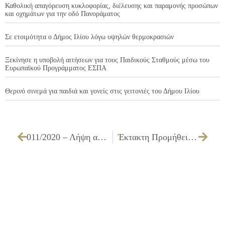
Καθολική απαγόρευση κυκλοφορίας, διέλευσης και παραμονής προσώπων
και οχημάτων για την οδό Πανοράματος
Σε ετοιμότητα ο Δήμος Ιλίου λόγω υψηλών θερμοκρασιών
Ξεκίνησε η υποβολή αιτήσεων για τους Παιδικούς Σταθμούς μέσω του
Ευρωπαϊκού Προγράμματος ΕΣΠΑ
Θερινό σινεμά για παιδιά και γονείς στις γειτονιές του Δήμου Ιλίου
011/2020 – Λήψη απόφασης για απαγόρευση στάθμευσης έμπροσθεν 6ου Βρεφονηπιακού Σταθμού στην οδό Δημητσάνης
Έκτακτη Προμήθεια υλικών για την προστασία από τον Covid-19: 2η Ομάδα: Ελαστικά γάντια μιας χρήσης