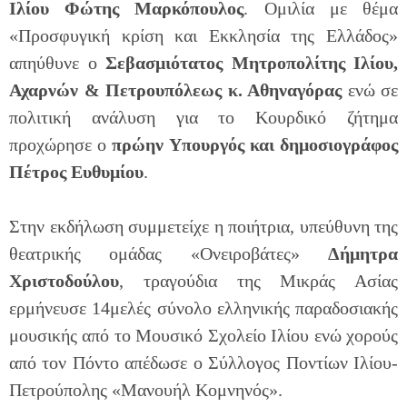
Ιλίου
Φώτης Μαρκόπουλος
. Ομιλία με θέμα
«Προσφυγική κρίση και Εκκλησία της Ελλάδος»
απηύθυνε ο
Σεβασμιότατος Μητροπολίτης Ιλίου,
Αχαρνών & Πετρουπόλεως κ. Αθηναγόρας
ενώ σε
πολιτική ανάλυση για το Κουρδικό ζήτημα
προχώρησε ο
πρώην Υπουργός και δημοσιογράφος
Πέτρος Ευθυμίου
.
Στην εκδήλωση συμμετείχε η ποιήτρια, υπεύθυνη της
θεατρικής ομάδας «Ονειροβάτες»
Δήμητρα
Χριστοδούλου
, τραγούδια της Μικράς Ασίας
ερμήνευσε 14μελές σύνολο ελληνικής παραδοσιακής
μουσικής από το Μουσικό Σχολείο Ιλίου ενώ χορούς
από τον Πόντο απέδωσε ο Σύλλογος Ποντίων Ιλίου-
Πετρούπολης «Μανουήλ Κομνηνός».