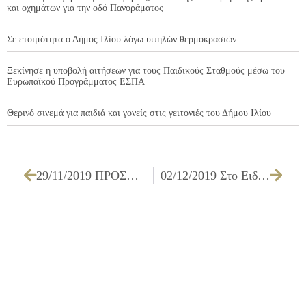
και οχημάτων για την οδό Πανοράματος
Σε ετοιμότητα ο Δήμος Ιλίου λόγω υψηλών θερμοκρασιών
Ξεκίνησε η υποβολή αιτήσεων για τους Παιδικούς Σταθμούς μέσω του
Ευρωπαϊκού Προγράμματος ΕΣΠΑ
Θερινό σινεμά για παιδιά και γονείς στις γειτονιές του Δήμου Ιλίου
29/11/2019 ΠΡΟΣΚΛΗΣΗ ΤΩΝ ΜΕΛΩΝ ΤΗΣ ΕΠΙΤΡΟΠΗΣ ΠΟΙΟΤΗΤΑΣ ΖΩΗΣ ΓΙΑ ΤΗΝ 05/12/2019
02/12/2019 Στο Ειδικό Δημοτικό Σχολείο Ιλίου το διεθνώς καταξιωμένο παλαιστινιακό χορευτικό συγκρότημα El-Funoun