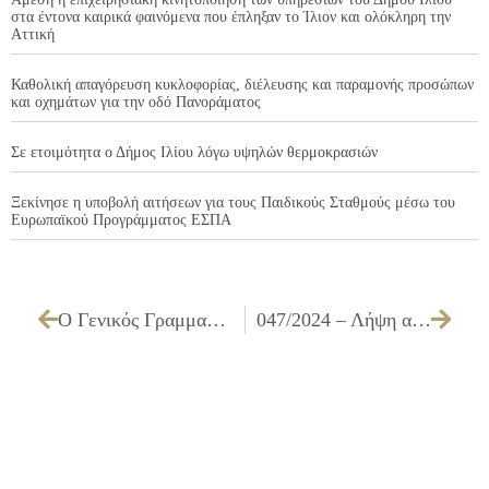
στα έντονα καιρικά φαινόμενα που έπληξαν το Ίλιον και ολόκληρη την
Αττική
Καθολική απαγόρευση κυκλοφορίας, διέλευσης και παραμονής προσώπων
και οχημάτων για την οδό Πανοράματος
Σε ετοιμότητα ο Δήμος Ιλίου λόγω υψηλών θερμοκρασιών
Ξεκίνησε η υποβολή αιτήσεων για τους Παιδικούς Σταθμούς μέσω του
Ευρωπαϊκού Προγράμματος ΕΣΠΑ
Ο Γενικός Γραμματέας Δημόσιας Διοίκησης στον Δήμο Ιλίου
047/2024 – Λήψη απόφασης για ορισμό διαπαραταξιακής επιτροπής για τις θρησκευτικές εμποροπανηγύρεις του Δήμου Ιλίου