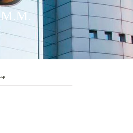
 Μ.μ.
.μ.