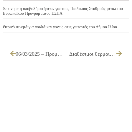
Ξεκίνησε η υποβολή αιτήσεων για τους Παιδικούς Σταθμούς μέσω του
Ευρωπαϊκού Προγράμματος ΕΣΠΑ
Θερινό σινεμά για παιδιά και γονείς στις γειτονιές του Δήμου Ιλίου
06/03/2025 – Προμήθεια και τοποθέτηση στεγάστρων για την αναβάθμιση των στάσεων, με στόχο την εξυπηρέτηση του επιβατικού κοινού του Δήμου Ιλίου
Διαθέσιμοι θερμαινόμενοι χώροι του Δήμου Ιλίου