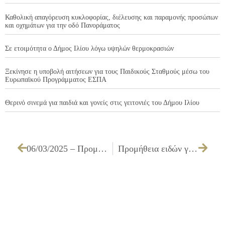
Καθολική απαγόρευση κυκλοφορίας, διέλευσης και παραμονής προσώπων
και οχημάτων για την οδό Πανοράματος
Σε ετοιμότητα ο Δήμος Ιλίου λόγω υψηλών θερμοκρασιών
Ξεκίνησε η υποβολή αιτήσεων για τους Παιδικούς Σταθμούς μέσω του
Ευρωπαϊκού Προγράμματος ΕΣΠΑ
Θερινό σινεμά για παιδιά και γονείς στις γειτονιές του Δήμου Ιλίου
06/03/2025 – Προμήθεια πλαστικών σάκων διαφόρων τύπων
Προμήθεια ειδών γενικής χρήσης για την εύρυθμη λειτουργία των υπηρεσιών του Δήμου Ιλίου και συγκεκριμένα για τις ομάδες: 2η , 3η μόνο Α̍ Υποομάδα, 5η, 6η και 7η