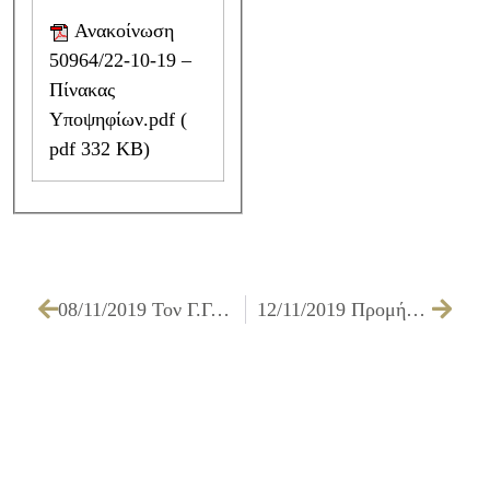
Ανακοίνωση
50964/22-10-19 –
Πίνακας
Υποψηφίων.pdf (
pdf 332 KB)
08/11/2019 Τον Γ.Γ. του ΚΚΕ υποδέχθηκε στο Δημαρχείο Ιλίου ο Δήμαρχος Νίκος Ζενέτος
12/11/2019 Προμήθεια κάδων απορριμμάτων