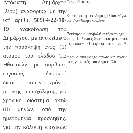
Απόφαση Δημάρχου
Πανοράματος
Ιλίου) αναφορικά με την
Σε ετοιμότητα ο Δήμος Ιλίου λόγω
υπ’ αριθμ.
50964/22-10-
υψηλών θερμοκρασιών
19
ανακοίνωση του
Ξεκίνησε η υποβολή αιτήσεων για
Δημάρχου, με αντικείμενο
τους Παιδικούς Σταθμούς μέσω του
Ευρωπαϊκού Προγράμματος ΕΣΠΑ
την πρόσληψη ενός (1)
ατόμου του κλάδου ΤΕ
Θερινό σινεμά για παιδιά και γονείς
στις γειτονιές του Δήμου Ιλίου
Ηθοποιών, με σύμβαση
εργασίας ιδιωτικού
δικαίου ορισμένου χρόνου
μερικής απασχόλησης για
χρονικό διάστημα οκτώ
(8) μηνών, από την
ημερομηνία πρόσληψης,
για την κάλυψη εποχικών