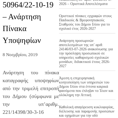
50964/22-10-19
2026 – Οριστικά Αποτελέσματα
– Ανάρτηση
Οριστικοί πίνακες εγγραφών στους
Παιδικούς & Βρεφονηπιακούς
Σταθμούς του Δήμου Ιλίου για το
Πίνακα
σχολικό έτος 2026-2027
Υποψηφίων
Ανάρτηση προσωρινών
αποτελεσμάτων της υπ’ αριθ.
24146/03-07-2026 ανακοίνωσης για
την πρόσληψη προσωπικού σε
8 Νοεμβρίου, 2019
υπηρεσίες καθαρισμού σχολικών
μονάδων, διδακτικού έτους 2026-
2027
Ανάρτηση του πίνακα
Άμεση η επιχειρησιακή
καταγραφής υποψηφίων
κινητοποίηση των υπηρεσιών του
Δήμου Ιλίου στα έντονα καιρικά
από την τριμελή επιτροπή
φαινόμενα που έπληξαν το Ίλιον και
ολόκληρη την Αττική
του Δήμου (σύμφωνα με
την υπ’αριθμ.
Καθολική απαγόρευση κυκλοφορίας,
221/14398/30-3-16
διέλευσης και παραμονής προσώπων
και οχημάτων για την οδό