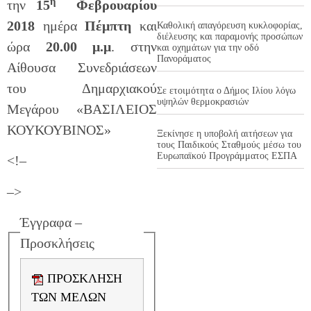
η
την
15
Φεβρουαρίου
2018
ημέρα
Πέμπτη
και
Καθολική απαγόρευση κυκλοφορίας,
διέλευσης και παραμονής προσώπων
ώρα
20.00 μ.μ
. στην
και οχημάτων για την οδό
Πανοράματος
Αίθουσα Συνεδριάσεων
του Δημαρχιακού
Σε ετοιμότητα ο Δήμος Ιλίου λόγω
υψηλών θερμοκρασιών
Μεγάρου «ΒΑΣΙΛΕΙΟΣ
ΚΟΥΚΟΥΒΙΝΟΣ»
Ξεκίνησε η υποβολή αιτήσεων για
τους Παιδικούς Σταθμούς μέσω του
Ευρωπαϊκού Προγράμματος ΕΣΠΑ
<!–
–>
Έγγραφα –
Προσκλήσεις
ΠΡΟΣΚΛΗΣΗ
ΤΩΝ ΜΕΛΩΝ