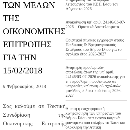
ΤΩΝ ΜΕΛΩΝ
λειτουργίας του ΚΕΠ Ιλίου τον
Αύγουστο 2026
ΤΗΣ
Ανακοίνωση υπ’ αριθ. 24146/03-07-
2026 – Οριστικά Αποτελέσματα
ΟΙΚΟΝΟΜΙΚΗΣ
Οριστικοί πίνακες εγγραφών στους
ΕΠΙΤΡΟΠΗΣ
Παιδικούς & Βρεφονηπιακούς
Σταθμούς του Δήμου Ιλίου για το
σχολικό έτος 2026-2027
ΓΙΑ ΤΗΝ
Ανάρτηση προσωρινών
15/02/2018
αποτελεσμάτων της υπ’ αριθ.
24146/03-07-2026 ανακοίνωσης για
την πρόσληψη προσωπικού σε
9 Φεβρουαρίου, 2018
υπηρεσίες καθαρισμού σχολικών
μονάδων, διδακτικού έτους 2026-
2027
Σας καλούμε σε Τακτική
Άμεση η επιχειρησιακή
κινητοποίηση των υπηρεσιών του
Συνεδρίαση της
Δήμου Ιλίου στα έντονα καιρικά
Οικονομικής Επιτροπής
φαινόμενα που έπληξαν το Ίλιον και
ολόκληρη την Αττική