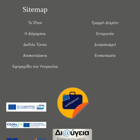
Sitemap
Το Ίλιον
Γραμμή Δημότη
Η Δήμαρχος
Επιτροπές
Δελτία Τύπου
Διαγωνισμοί
Ανακοινώσεις
Επικοινωνία
Εφημερίδα της Υπηρεσίας